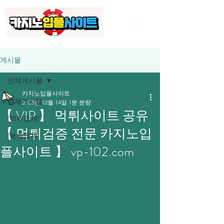
게시물
전체게시물
카지노입플사이트
전체게시물
2023년 12월 14일
1분 분량
【 VIP 】 먹튀사이트 공유
[먹튀업체]
【 먹튀검증 전문 카지노입
[보증업체]
플사이트 】 vp-102.com