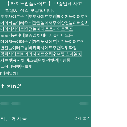
【 카지노입플사이트 】 보증업체 사고 
발생시 전액 보상합니다.
토토사이트순위
토토사이트추천
메이저놀이터추천
메이저놀이터주소
안전놀이터주소
안전놀이터순위
메이저사이트
안전놀이터
토토사이트주소
토토커뮤니티
보증업체
메이저놀이터모음
메이저놀이터순위
카지노사이트
안전놀이터추천
안전놀이터모음
바카라사이트추천
먹튀확정
먹튀사이트
바카라사이트순위
위너벳
스마일벳
세븐벳
슈퍼벳
맥스볼
윈벳
원벳원
배팅룸
트레이딩벳
터틀벳
[먹튀업체]
전체 보기
최근 게시물