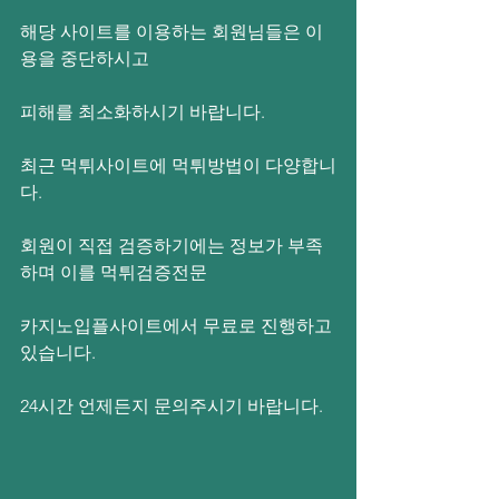
해당 사이트를 이용하는 회원님들은 이
용을 중단하시고 
피해를 최소화하시기 바랍니다. 
최근 먹튀사이트에 먹튀방법이 다양합니
다. 
회원이 직접 검증하기에는 정보가 부족
하며 이를 먹튀검증전문
카지노입플사이트에서 무료로 진행하고 
있습니다. 
24시간 언제든지 문의주시기 바랍니다.