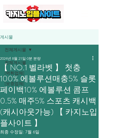
게시물
전체게시물
2024년 8월 21일
0분 분량
전체게시물
【 NO.1 벨라벳 】 첫충
[먹튀업체]
100% 에볼루션매충5% 슬롯
[보증업체]
페이백10% 에볼루션 콤프
0.5% 매주5% 스포츠 캐시백
(캐시아웃가능) 【 카지노입
플사이트 】
최종 수정일:
7월 6일