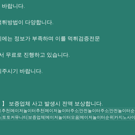
바랍니다. 
먹튀방법이 다양합니다. 
기에는 정보가 부족하며 이를 먹튀검증전문
 무료로 진행하고 있습니다. 
의주시기 바랍니다.
】 보증업체 사고 발생시 전액 보상합니다.
트추천
메이저놀이터추천
메이저놀이터주소
안전놀이터주소
안전놀이터순
소
토토커뮤니티
보증업체
메이저놀이터모음
메이저놀이터순위
카지노사