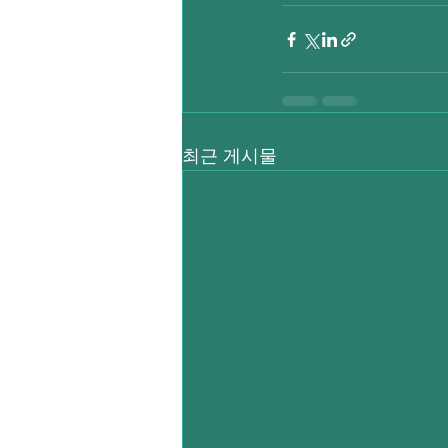
최근 게시물