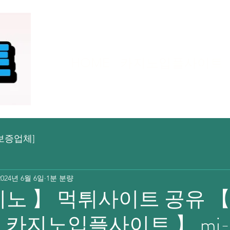
HOME
카지노입플사이트
보증업체]
2024년 6월 6일
1분 분량
지노 】 먹튀사이트 공유 【
 카지노입플사이트 】 mj-7