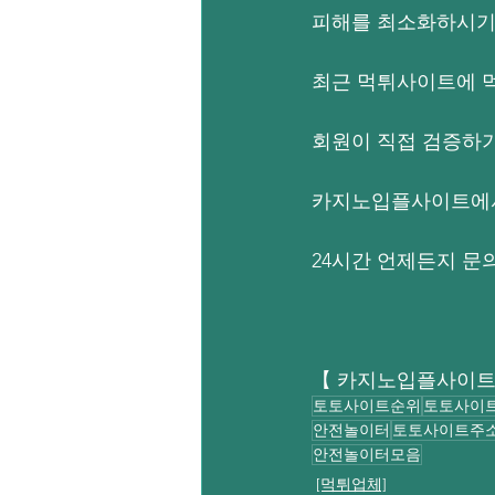
피해를 최소화하시기 
최근 먹튀사이트에 
회원이 직접 검증하
카지노입플사이트에서
24시간 언제든지 문
【 카지노입플사이트 
토토사이트순위
토토사이
안전놀이터
토토사이트주
안전놀이터모음
[먹튀업체]