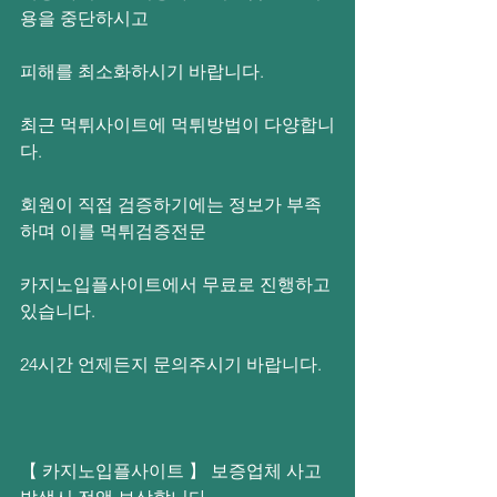
용을 중단하시고 
피해를 최소화하시기 바랍니다. 
최근 먹튀사이트에 먹튀방법이 다양합니
다. 
회원이 직접 검증하기에는 정보가 부족
하며 이를 먹튀검증전문
카지노입플사이트에서 무료로 진행하고 
있습니다. 
24시간 언제든지 문의주시기 바랍니다.
【 카지노입플사이트 】 보증업체 사고 