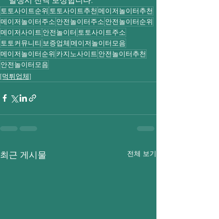
발생시 전액 보상합니다.
토토사이트순위
토토사이트추천
메이저놀이터추천
메이저놀이터주소
안전놀이터주소
안전놀이터순위
메이저사이트
안전놀이터
토토사이트주소
토토커뮤니티
보증업체
메이저놀이터모음
메이저놀이터순위
카지노사이트
안전놀이터추천
안전놀이터모음
[먹튀업체]
전체 보기
최근 게시물