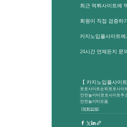
최근 먹튀사이트에 
회원이 직접 검증하
카지노입플사이트에서
24시간 언제든지 문
【 카지노입플사이트 
토토사이트순위
토토사이
안전놀이터
토토사이트주
안전놀이터모음
[먹튀업체]