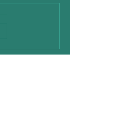
벳스핀 】 먹튀사이트 공유
먹튀검증 전문 카지노입플
 】 bspin79.com