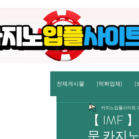
전체게시물
[먹튀업체]
[
카지노입플사이트
【 IMF
문 카지노입