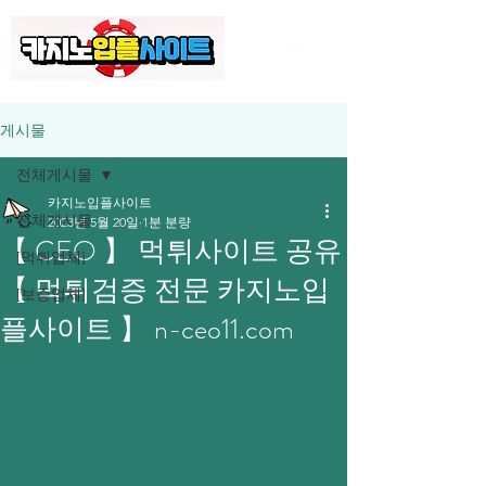
게시물
전체게시물
카지노입플사이트
전체게시물
2023년 5월 20일
1분 분량
【 CEO 】 먹튀사이트 공유
[먹튀업체]
【 먹튀검증 전문 카지노입
[보증업체]
플사이트 】 n-ceo11.com