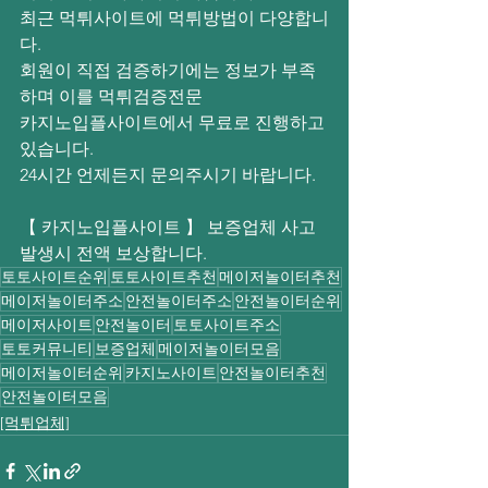
최근 먹튀사이트에 먹튀방법이 다양합니
다. 
회원이 직접 검증하기에는 정보가 부족
하며 이를 먹튀검증전문
카지노입플사이트에서 무료로 진행하고 
있습니다. 
24시간 언제든지 문의주시기 바랍니다.
【 카지노입플사이트 】 보증업체 사고 
발생시 전액 보상합니다.
토토사이트순위
토토사이트추천
메이저놀이터추천
메이저놀이터주소
안전놀이터주소
안전놀이터순위
메이저사이트
안전놀이터
토토사이트주소
토토커뮤니티
보증업체
메이저놀이터모음
메이저놀이터순위
카지노사이트
안전놀이터추천
안전놀이터모음
[먹튀업체]