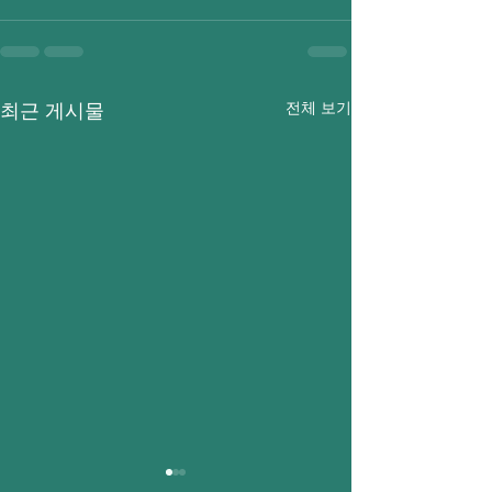
전체 보기
최근 게시물