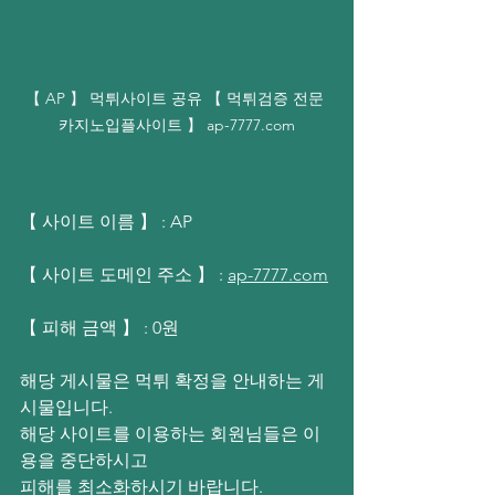
【 AP ​】 먹튀사이트 공유 【 먹튀검증 전문 
카지노입플사이트 】 ap-7777.com
【 사이트 이름 】 : AP
【 사이트 도메인 주소 】 : 
ap-7777.com
【 피해 금액 】 : 0원
해당 게시물은 먹튀 확정을 안내하는 게
시물입니다.
해당 사이트를 이용하는 회원님들은 이
용을 중단하시고 
피해를 최소화하시기 바랍니다. 