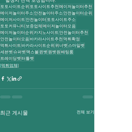
발생시 전액 보상합니다.
토토사이트순위
토토사이트추천
메이저놀이터추천
메이저놀이터주소
안전놀이터주소
안전놀이터순위
메이저사이트
안전놀이터
토토사이트주소
토토커뮤니티
보증업체
메이저놀이터모음
메이저놀이터순위
카지노사이트
안전놀이터추천
안전놀이터모음
바카라사이트추천
먹튀확정
먹튀사이트
바카라사이트순위
위너벳
스마일벳
세븐벳
슈퍼벳
맥스볼
윈벳
원벳원
배팅룸
트레이딩벳
터틀벳
[먹튀업체]
전체 보기
최근 게시물