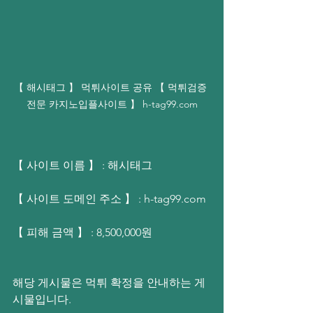
【 해시태그 】 먹튀사이트 공유 【 먹튀검증 
전문 카지노입플사이트 】 h-tag99.com
【 사이트 이름 】 : 해시태그
【 사이트 도메인 주소 】 : h-tag99.com
【 피해 금액 】 : 8,500,000원
해당 게시물은 먹튀 확정을 안내하는 게
시물입니다.