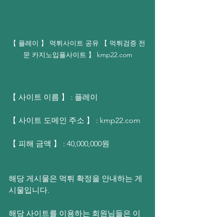
【 플레이 】 먹튀사이트 공유 【 먹튀검증 전
문 카지노입플사이트 】 kmp22.com
【 사이트 이름 】 : 플레이
【 사이트 도메인 주소 】 : kmp22.com
【 피해 금액 】 : 40,000,000원
해당 게시물은 먹튀 확정을 안내하는 게
시물입니다.
해당 사이트를 이용하는 회원님들은 이