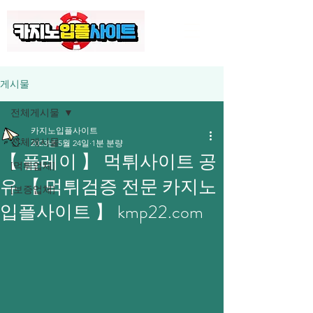
게시물
전체게시물
카지노입플사이트
전체게시물
2023년 5월 24일
1분 분량
【 플레이 】 먹튀사이트 공
[먹튀업체]
유 【 먹튀검증 전문 카지노
[보증업체]
입플사이트 】 kmp22.com