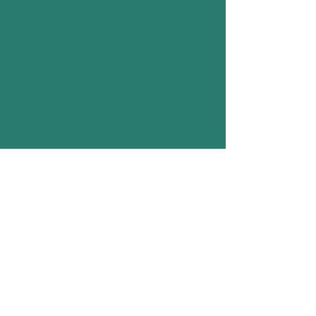
댓글
댓글을 입력하세요.
【 크라프 】 먹튀사이트
【 벳스핀 】 먹