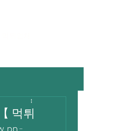
먹튀업체
【 먹튀
pn-