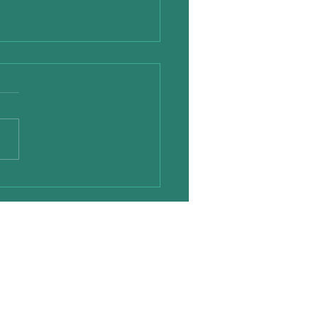
벳스핀 】 먹튀사이트 공유
먹튀검증 전문 카지노입플
 】 bspin79.com