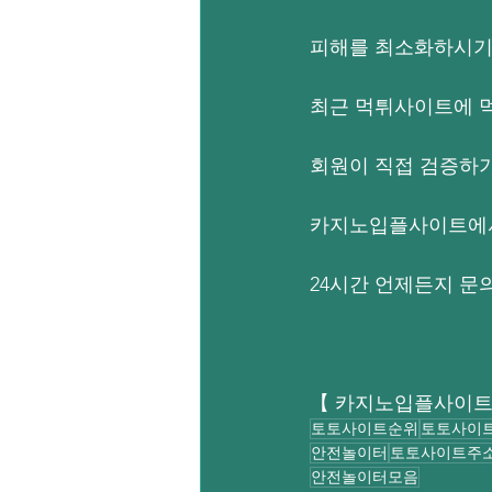
피해를 최소화하시기 
최근 먹튀사이트에 
회원이 직접 검증하
카지노입플사이트에서
24시간 언제든지 문
【 카지노입플사이트 
토토사이트순위
토토사이
안전놀이터
토토사이트주
안전놀이터모음