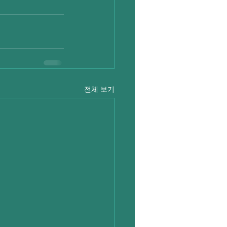
전체 보기