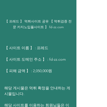
【 프레드 】 먹튀사이트 공유 【 먹튀검증 전
문 카지노입플사이트 】 fd-zz.com
【 사이트 이름 】 : 프레드
【 사이트 도메인 주소 】 : fd-zz.com
【 피해 금액 】 : 2,050,000원
해당 게시물은 먹튀 확정을 안내하는 게
시물입니다.
해당 사이트를 이용하는 회원님들은 이