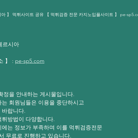
아 】 먹튀사이트 공유 【 먹튀검증 전문 카지노입플사이트 】 pe-sp5.c
 페르시아
】 : 
pe-sp5.com
 확정을 안내하는 게시물입니다.
하는 회원님들은 이용을 중단하시고 
바랍니다. 
먹튀방법이 다양합니다. 
기에는 정보가 부족하며 이를 먹튀검증전문
 무료로 진행하고 있습니다. 