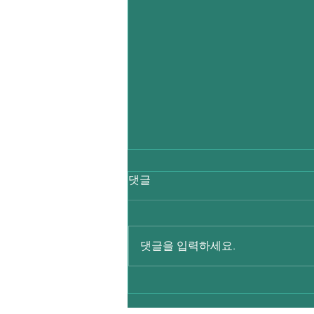
댓글
댓글을 입력하세요.
【 제트카지노 】 먹튀사이트
공유 【 먹튀검증 전문 카지노