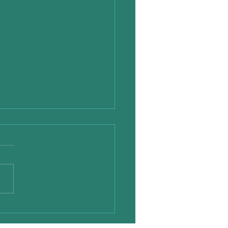
벳스핀 】 먹튀사이트 공유
먹튀검증 전문 카지노입플