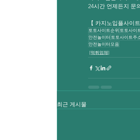
24시간 언제든지 문
【 카지노입플사이트 
토토사이트순위
토토사이
안전놀이터
토토사이트주
안전놀이터모음
[먹튀업체]
최근 게시물