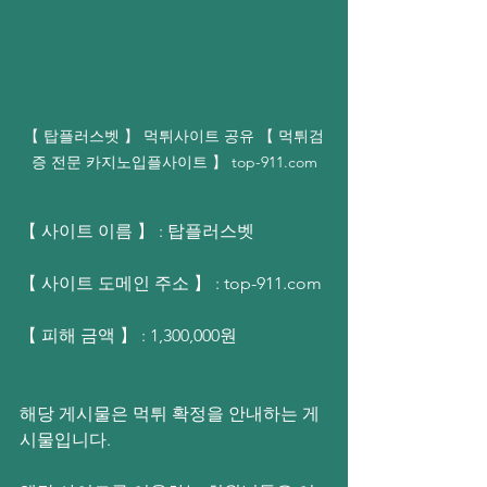
【 탑플러스벳 】 먹튀사이트 공유 【 먹튀검
증 전문 카지노입플사이트 】 top-911.com
【 사이트 이름 】 : 탑플러스벳
【 사이트 도메인 주소 】 : top-911.com
【 피해 금액 】 : 1,300,000원
해당 게시물은 먹튀 확정을 안내하는 게
시물입니다.