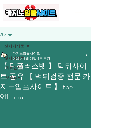
게시물
전체게시물
카지노입플사이트
전체게시물
2023년 8월 28일
1분 분량
【 탑플러스벳 】 먹튀사이
[먹튀업체]
트 공유 【 먹튀검증 전문 카
[보증업체]
지노입플사이트 】 top-
911.com