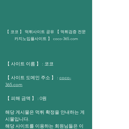
【 코코 】 먹튀사이트 공유 【 먹튀검증 전문 
카지노입플사이트 】 coco-365.com
【 사이트 이름 】 : 코코
【 사이트 도메인 주소 】 : 
coco-
365.com
【 피해 금액 】 : 0원
해당 게시물은 먹튀 확정을 안내하는 게
시물입니다.
해당 사이트를 이용하는 회원님들은 이