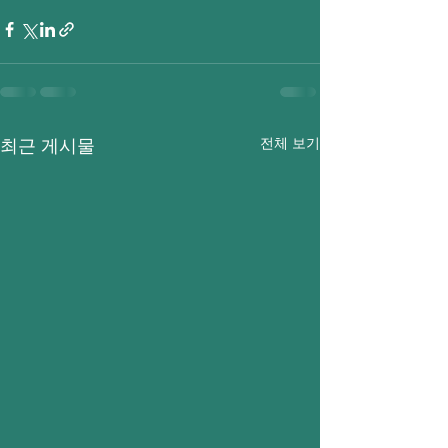
전체 보기
최근 게시물