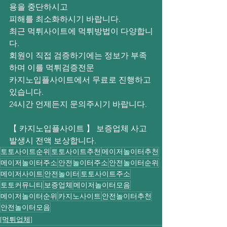
용을 중단하시고 
피해를 최소화하시기 바랍니다. 
최근 먹튀사이트에 먹튀방법이 다양합니
다. 
회원이 직접 검증하기에는 정보가 부족
하며 이를 먹튀검증전문
카지노입플사이트에서 무료로 진행하고 
있습니다. 
24시간 언제든지 문의주시기 바랍니다.
【 카지노입플사이트 】 보증업체 사고 
발생시 전액 보상합니다.
토토사이트순위
토토사이트추천
메이저놀이터추천
메이저놀이터주소
안전놀이터주소
안전놀이터순위
메이저사이트
안전놀이터
토토사이트주소
토토커뮤니티
보증업체
메이저놀이터모음
메이저놀이터순위
카지노사이트
안전놀이터추천
안전놀이터모음
[먹튀업체]