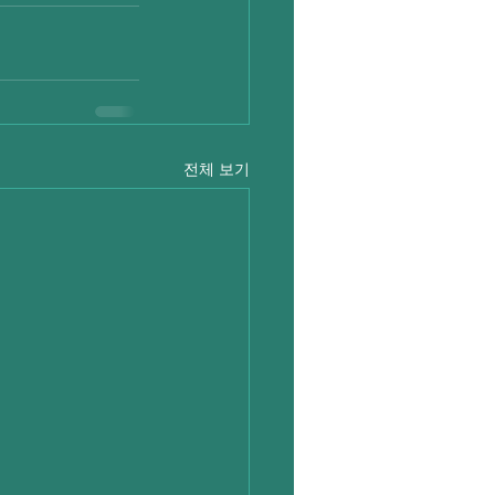
전체 보기