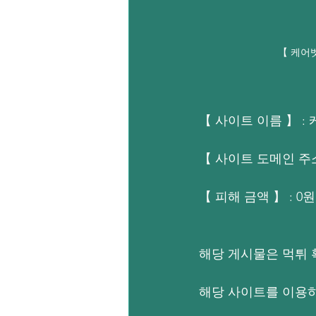
【 케어벳
【 사이트 이름 】 :
【 사이트 도메인 주소 
【 피해 금액 】 : 0원
해당 게시물은 먹튀
해당 사이트를 이용