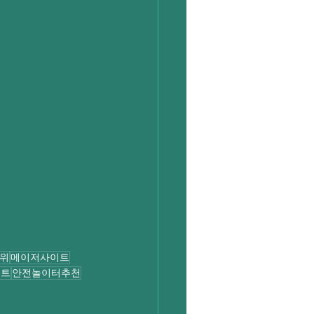
위
메이저사이트
이트
안전놀이터추천