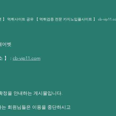
 】 먹튀사이트 공유 【 먹튀검증 전문 카지노입플사이트 】 cb-vip11.c
 케어벳
】 : 
cb-vip11.com
 확정을 안내하는 게시물입니다.
하는 회원님들은 이용을 중단하시고 