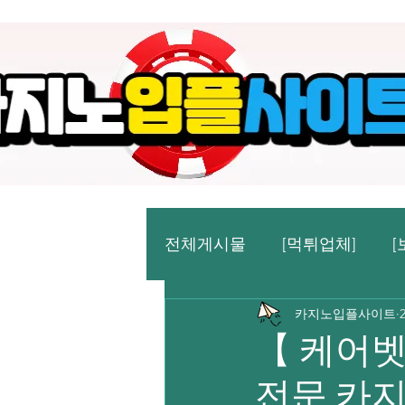
전체게시물
[먹튀업체]
[
카지노입플사이트
【 케어벳
전문 카지노