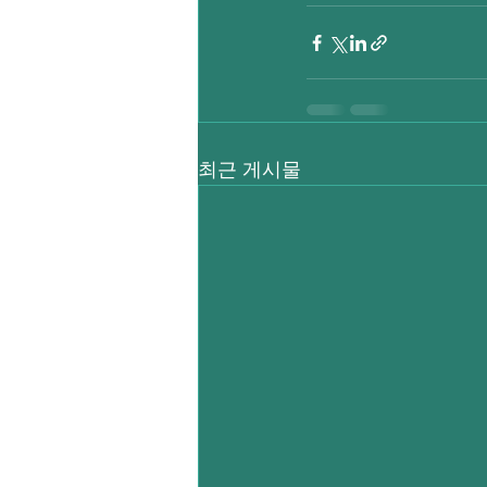
최근 게시물