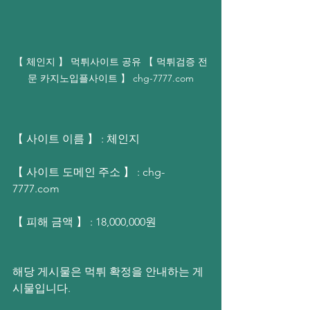
【 체인지 】 먹튀사이트 공유 【 먹튀검증 전
문 카지노입플사이트 】 chg-7777.com
【 사이트 이름 】 : 체인지
【 사이트 도메인 주소 】 : chg-
7777.com
【 피해 금액 】 : 18,000,000원
해당 게시물은 먹튀 확정을 안내하는 게
시물입니다.