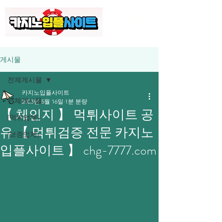
게시물
전체게시물
카지노입플사이트
전체게시물
2023년 5월 16일
1분 분량
【 체인지 】 먹튀사이트 공
[먹튀업체]
유 【 먹튀검증 전문 카지노
[보증업체]
입플사이트 】 chg-7777.com