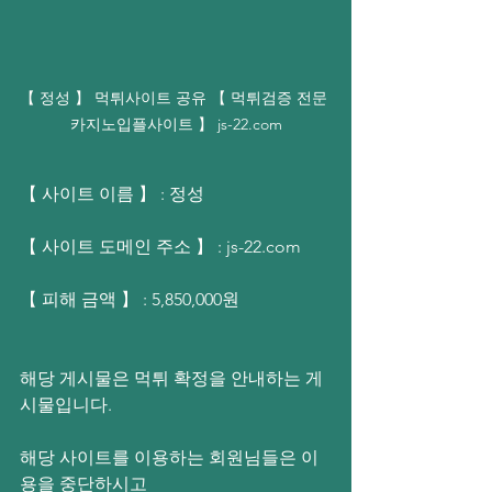
【 정성 】 먹튀사이트 공유 【 먹튀검증 전문 
카지노입플사이트 】 js-22.com
【 사이트 이름 】 : 정성
【 사이트 도메인 주소 】 : js-22.com
【 피해 금액 】 : 5,850,000원
해당 게시물은 먹튀 확정을 안내하는 게
시물입니다.
해당 사이트를 이용하는 회원님들은 이
용을 중단하시고 