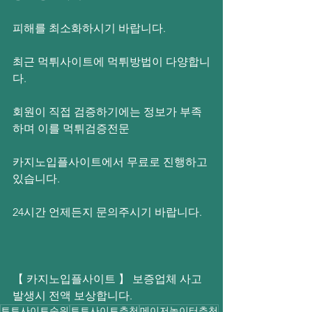
피해를 최소화하시기 바랍니다. 
최근 먹튀사이트에 먹튀방법이 다양합니
다. 
회원이 직접 검증하기에는 정보가 부족
하며 이를 먹튀검증전문
카지노입플사이트에서 무료로 진행하고 
있습니다. 
24시간 언제든지 문의주시기 바랍니다.
【 카지노입플사이트 】 보증업체 사고 
발생시 전액 보상합니다.
토토사이트순위
토토사이트추천
메이저놀이터추천