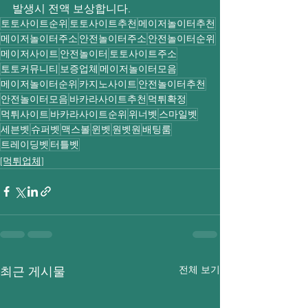
발생시 전액 보상합니다.
토토사이트순위
토토사이트추천
메이저놀이터추천
메이저놀이터주소
안전놀이터주소
안전놀이터순위
메이저사이트
안전놀이터
토토사이트주소
토토커뮤니티
보증업체
메이저놀이터모음
메이저놀이터순위
카지노사이트
안전놀이터추천
안전놀이터모음
바카라사이트추천
먹튀확정
먹튀사이트
바카라사이트순위
위너벳
스마일벳
세븐벳
슈퍼벳
맥스볼
윈벳
원벳원
배팅룸
트레이딩벳
터틀벳
[먹튀업체]
전체 보기
최근 게시물