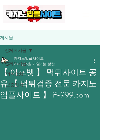
게시물
전체게시물
카지노입플사이트
전체게시물
2023년 5월 25일
1분 분량
【 이프벳 】 먹튀사이트 공
[먹튀업체]
유 【 먹튀검증 전문 카지노
[보증업체]
입플사이트 】 if-999.com