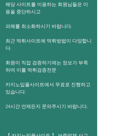
해당 사이트를 이용하는 회원님들은 이
용을 중단하시고 
피해를 최소화하시기 바랍니다. 
최근 먹튀사이트에 먹튀방법이 다양합니
다. 
회원이 직접 검증하기에는 정보가 부족
하며 이를 먹튀검증전문
카지노입플사이트에서 무료로 진행하고 
있습니다. 
24시간 언제든지 문의주시기 바랍니다.
【 카지노입플사이트 】 보증업체 사고 