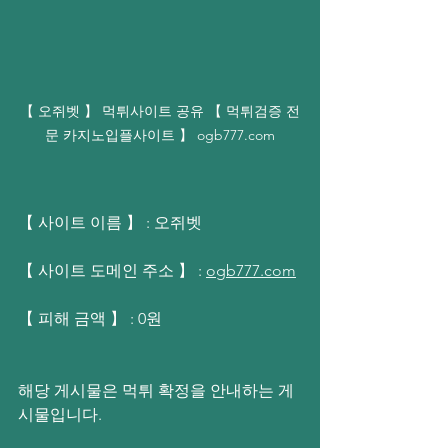
【 오쥐벳 】 먹튀사이트 공유 【 먹튀검증 전
문 카지노입플사이트 】 ogb777.com
【 사이트 이름 】 : 오쥐벳
【 사이트 도메인 주소 】 : 
ogb777.com
【 피해 금액 】 : 0원
해당 게시물은 먹튀 확정을 안내하는 게
시물입니다.