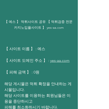
【 예스 】 먹튀사이트 공유 【 먹튀검증 전문 
카지노입플사이트 】 yes-aa.com
【 사이트 이름 】 : 예스
【 사이트 도메인 주소 】 : 
yes-aa.com
【 피해 금액 】 : 0원
해당 게시물은 먹튀 확정을 안내하는 게
시물입니다.
해당 사이트를 이용하는 회원님들은 이
용을 중단하시고 
피해를 최소화하시기 바랍니다. 