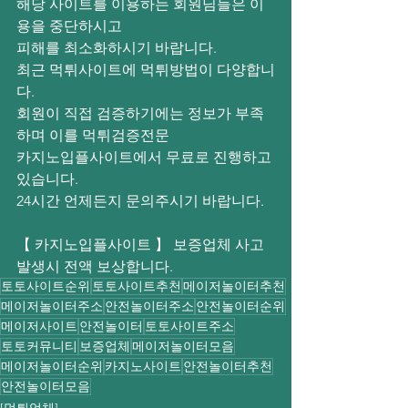
해당 사이트를 이용하는 회원님들은 이
용을 중단하시고 
피해를 최소화하시기 바랍니다. 
최근 먹튀사이트에 먹튀방법이 다양합니
다. 
회원이 직접 검증하기에는 정보가 부족
하며 이를 먹튀검증전문
카지노입플사이트에서 무료로 진행하고 
있습니다. 
24시간 언제든지 문의주시기 바랍니다.
【 카지노입플사이트 】 보증업체 사고 
발생시 전액 보상합니다.
토토사이트순위
토토사이트추천
메이저놀이터추천
메이저놀이터주소
안전놀이터주소
안전놀이터순위
메이저사이트
안전놀이터
토토사이트주소
토토커뮤니티
보증업체
메이저놀이터모음
메이저놀이터순위
카지노사이트
안전놀이터추천
안전놀이터모음
[먹튀업체]