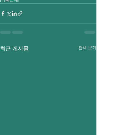
전체 보기
최근 게시물