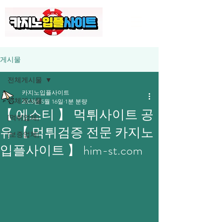
게시물
전체게시물
카지노입플사이트
전체게시물
2023년 5월 16일
1분 분량
【 에스티 】 먹튀사이트 공
[먹튀업체]
유 【 먹튀검증 전문 카지노
[보증업체]
입플사이트 】 him-st.com