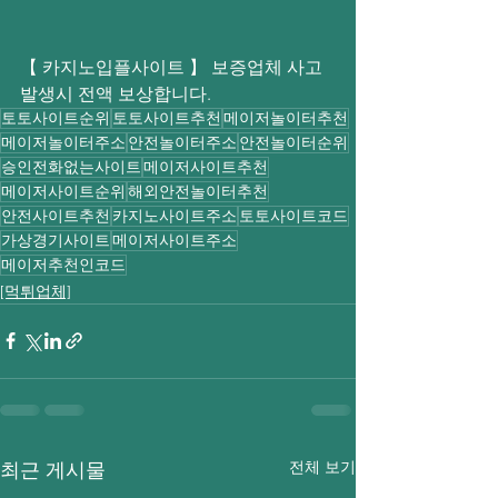
【 카지노입플사이트 】 보증업체 사고 
발생시 전액 보상합니다.
토토사이트순위
토토사이트추천
메이저놀이터추천
메이저놀이터주소
안전놀이터주소
안전놀이터순위
승인전화없는사이트
메이저사이트추천
메이저사이트순위
해외안전놀이터추천
안전사이트추천
카지노사이트주소
토토사이트코드
가상경기사이트
메이저사이트주소
메이저추천인코드
[먹튀업체]
전체 보기
최근 게시물