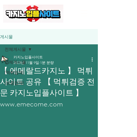
게시물
전체게시물
카지노입플사이트
전체게시물
2023년 11월 9일
1분 분량
【 에메랄드카지노 】 먹튀
[먹튀업체]
사이트 공유 【 먹튀검증 전
[보증업체]
문 카지노입플사이트 】
www.emecome.com