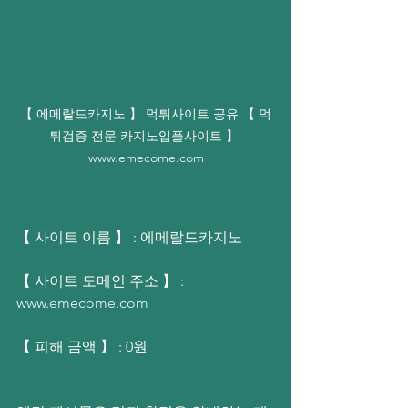
【 에메랄드카지노 】 먹튀사이트 공유 【 먹
튀검증 전문 카지노입플사이트 】 
www.emecome.com
【 사이트 이름 】 : 에메랄드카지노
【 사이트 도메인 주소 】 : 
www.emecome.com
【 피해 금액 】 : 0원