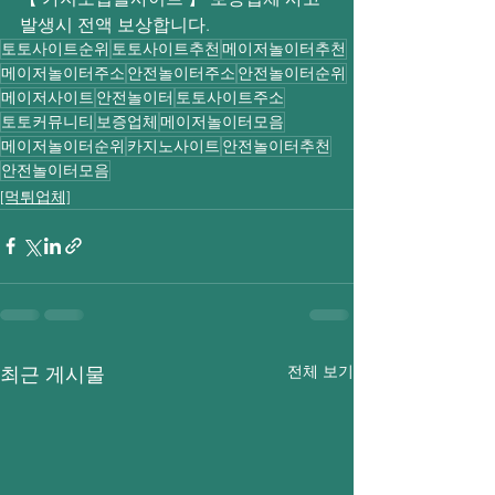
발생시 전액 보상합니다.
토토사이트순위
토토사이트추천
메이저놀이터추천
메이저놀이터주소
안전놀이터주소
안전놀이터순위
메이저사이트
안전놀이터
토토사이트주소
토토커뮤니티
보증업체
메이저놀이터모음
메이저놀이터순위
카지노사이트
안전놀이터추천
안전놀이터모음
[먹튀업체]
전체 보기
최근 게시물