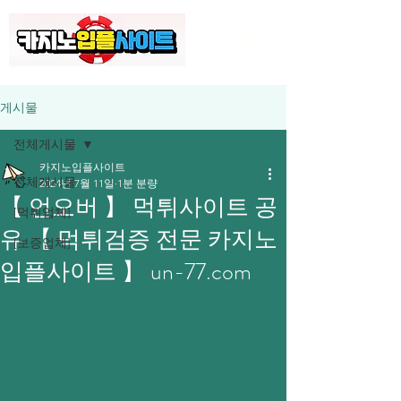
게시물
전체게시물
카지노입플사이트
전체게시물
2024년 7월 11일
1분 분량
【 언오버 】 먹튀사이트 공
[먹튀업체]
유 【 먹튀검증 전문 카지노
[보증업체]
입플사이트 】 un-77.com