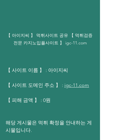
【 아이지씨 】 먹튀사이트 공유 【 먹튀검증 
전문 카지노입플사이트 】 igc-11.com
【 사이트 이름 】 : 아이지씨
【 사이트 도메인 주소 】 : 
igc-11.com
【 피해 금액 】 : 0원
해당 게시물은 먹튀 확정을 안내하는 게
시물입니다.