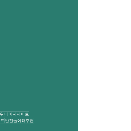
위
메이저사이트
이트
안전놀이터추천