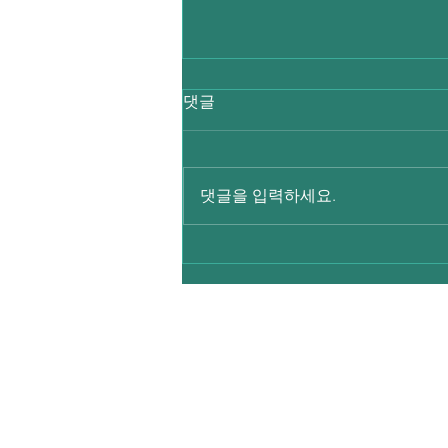
댓글
댓글을 입력하세요.
【 제트카지노 】 먹튀사이트
공유 【 먹튀검증 전문 카지노
입플사이트 】 zscv79.com