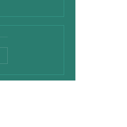
벳스핀 】 먹튀사이트 공유
먹튀검증 전문 카지노입플
 】 bspin79.com