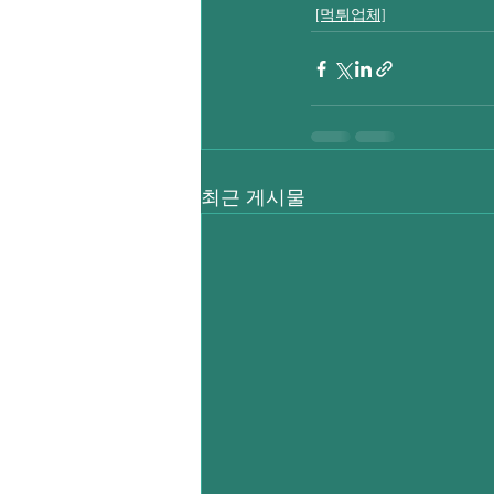
[먹튀업체]
최근 게시물