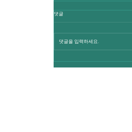
댓글
댓글을 입력하세요.
【 제트카지노 】 먹튀사이트
공유 【 먹튀검증 전문 카지노
입플사이트 】 zscv79.com