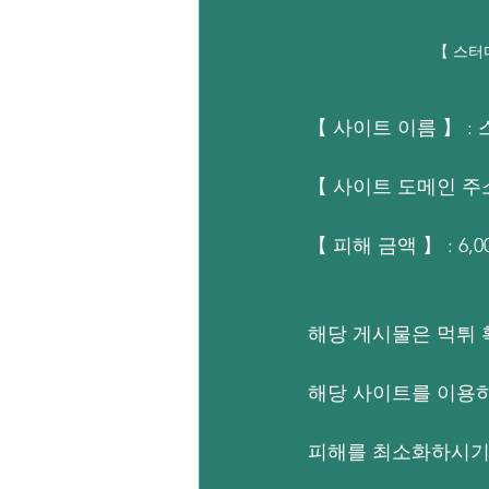
【 스터
【 사이트 이름 】 :
【 사이트 도메인 주소 】
【 피해 금액 】 : 6,0
해당 게시물은 먹튀
해당 사이트를 이용
피해를 최소화하시기 