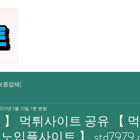
HOME
카지노입플사이트
보증업체]
2023년 5월 23일
1분 분량
 】 먹튀사이트 공유 【 
입플사이트 】 std7979.