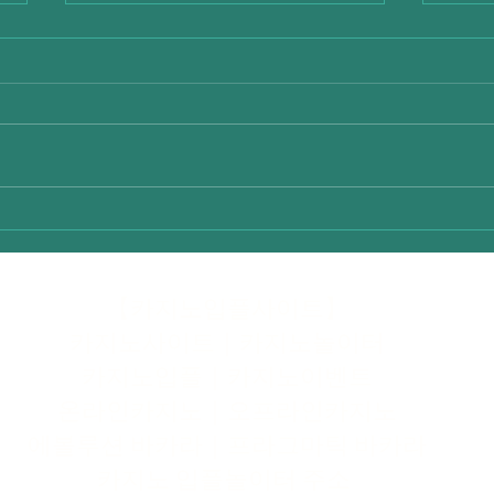
【 크라프 】 먹튀사이트 공유
【 
【 먹튀검증 전문 카지노입플
【 
사이트 】 kr-02.com
사이트
【카지노입플사이트】
카지노사이트｜카지노놀이터
카지노입플｜카지노이벤트
온라인카지노｜오프라인카지노
에볼루션 바카라｜프라그마틱 바카라
카지노 입플놀이터 주소