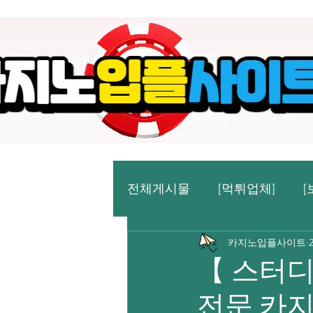
전체게시물
[먹튀업체]
[
카지노입플사이트
【 스터디
전문 카지노