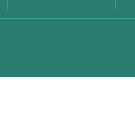
【 크라프 】 먹튀사이트 공유
【 
【 먹튀검증 전문 카지노입플
【 
사이트 】 kr-02.com
사이트
【카지노입플사이트】
카지노사이트｜카지노놀이터
카지노입플｜카지노이벤트
온라인카지노｜오프라인카지노
에볼루션 바카라｜프라그마틱 바카라