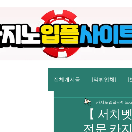
전체게시물
[먹튀업체]
[
카지노입플사이트
【 서치벳
전문 카지노