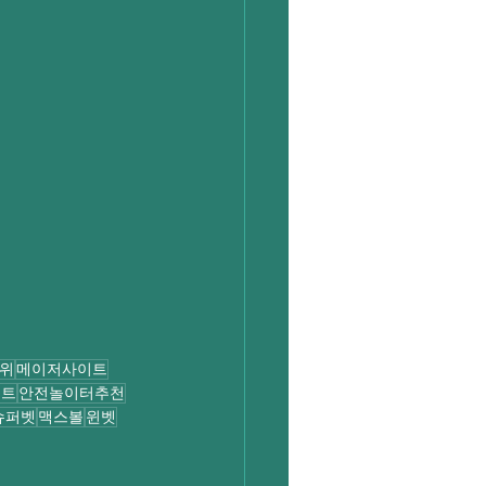
위
메이저사이트
이트
안전놀이터추천
슈퍼벳
맥스볼
윈벳