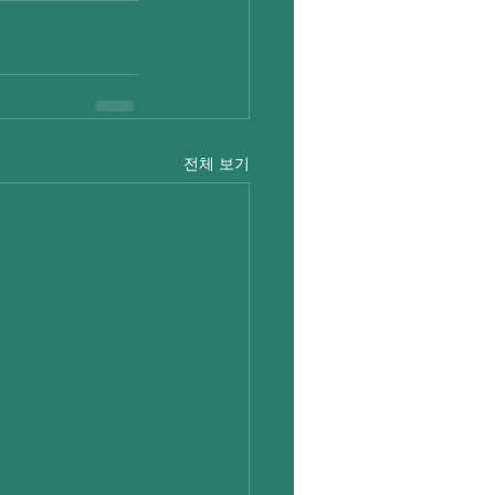
전체 보기