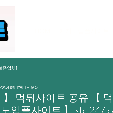
HOME
카지노입플사이트
보증업체]
2023년 5월 17일
1분 분량
 】 먹튀사이트 공유 【 
입플사이트 】 sb-247.c