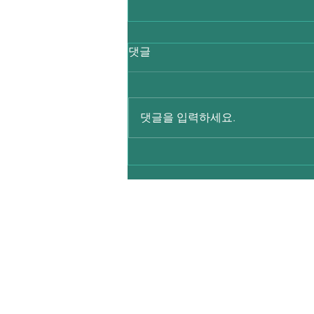
댓글
댓글을 입력하세요.
【 제트카지노 】 먹튀사이트
공유 【 먹튀검증 전문 카지노
입플사이트 】 zscv79.com