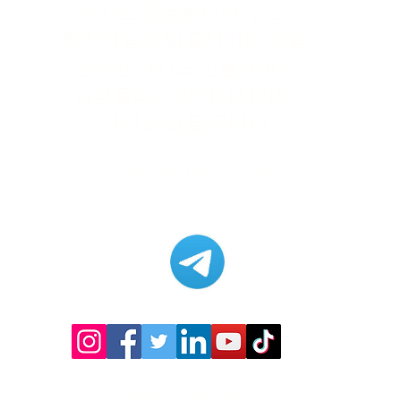
카지노 입플놀이터 주소
환전가능한 입플사이트 모음
온라인 카지노 입플사이트
입금플러스 바카라사이트
카지노 입플 꽁머니
totogram13@gmail.com
©2023 by 카지노입플사이트