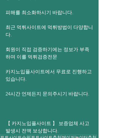
피해를 최소화하시기 바랍니다. 
최근 먹튀사이트에 먹튀방법이 다양합니
다. 
회원이 직접 검증하기에는 정보가 부족
하며 이를 먹튀검증전문
카지노입플사이트에서 무료로 진행하고 
있습니다. 
24시간 언제든지 문의주시기 바랍니다.
【 카지노입플사이트 】 보증업체 사고 
발생시 전액 보상합니다.
토토사이트순위
토토사이트추천
메이저놀이터추천