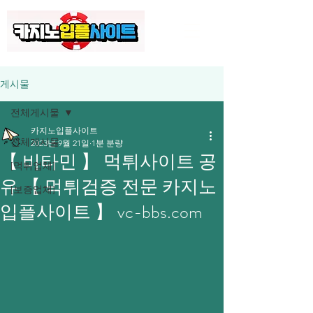
게시물
전체게시물
카지노입플사이트
전체게시물
2023년 9월 21일
1분 분량
【 비타민 】 먹튀사이트 공
[먹튀업체]
유 【 먹튀검증 전문 카지노
[보증업체]
입플사이트 】 vc-bbs.com