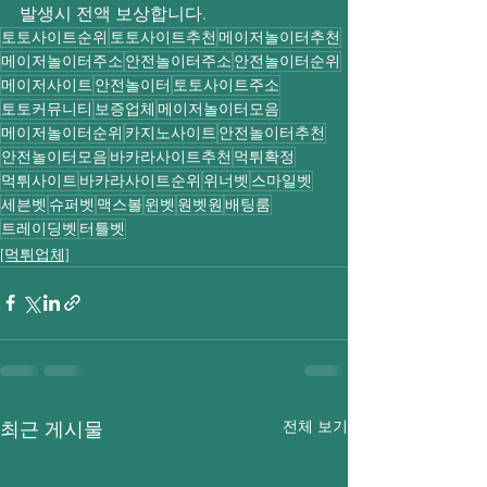
발생시 전액 보상합니다.
토토사이트순위
토토사이트추천
메이저놀이터추천
메이저놀이터주소
안전놀이터주소
안전놀이터순위
메이저사이트
안전놀이터
토토사이트주소
토토커뮤니티
보증업체
메이저놀이터모음
메이저놀이터순위
카지노사이트
안전놀이터추천
안전놀이터모음
바카라사이트추천
먹튀확정
먹튀사이트
바카라사이트순위
위너벳
스마일벳
세븐벳
슈퍼벳
맥스볼
윈벳
원벳원
배팅룸
트레이딩벳
터틀벳
[먹튀업체]
전체 보기
최근 게시물