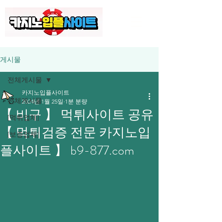
게시물
전체게시물
카지노입플사이트
전체게시물
2024년 1월 25일
1분 분량
【 비구 】 먹튀사이트 공유
[먹튀업체]
【 먹튀검증 전문 카지노입
[보증업체]
플사이트 】 b9-877.com