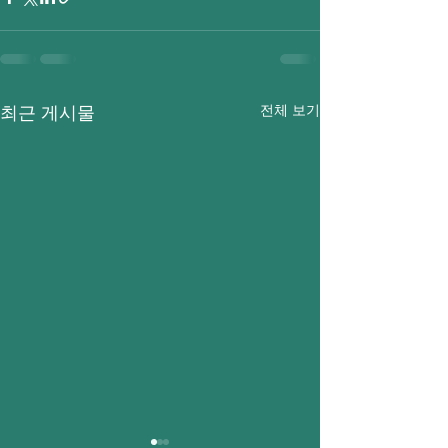
전체 보기
최근 게시물