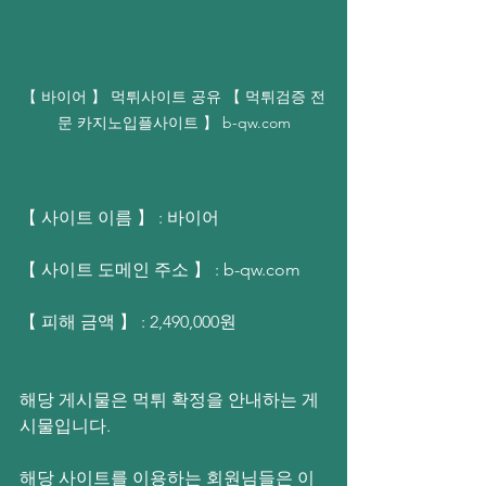
【 바이어 】 먹튀사이트 공유 【 먹튀검증 전
문 카지노입플사이트 】 b-qw.com
【 사이트 이름 】 : 바이어
【 사이트 도메인 주소 】 : b-qw.com
【 피해 금액 】 : 2,490,000원
해당 게시물은 먹튀 확정을 안내하는 게
시물입니다.
해당 사이트를 이용하는 회원님들은 이