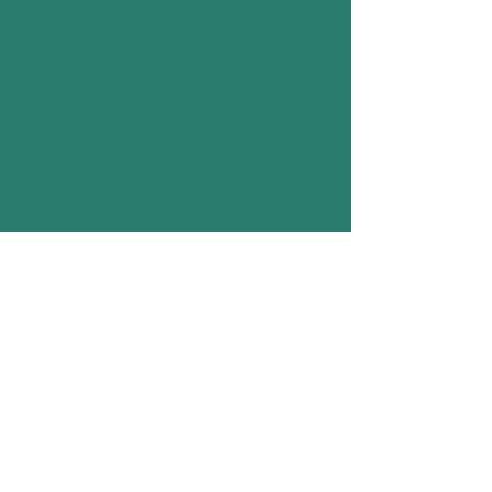
댓글
댓글을 입력하세요.
【 크라프 】 먹튀사이트
【 벳스핀 】 먹