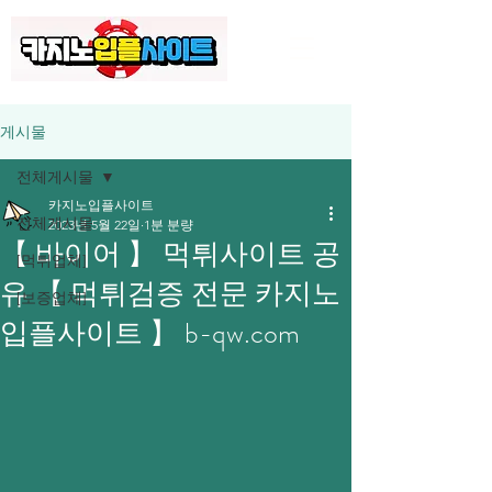
게시물
전체게시물
카지노입플사이트
전체게시물
2023년 5월 22일
1분 분량
【 바이어 】 먹튀사이트 공
[먹튀업체]
유 【 먹튀검증 전문 카지노
[보증업체]
입플사이트 】 b-qw.com