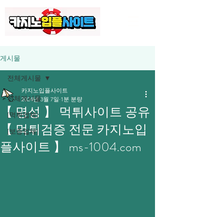
게시물
전체게시물
카지노입플사이트
전체게시물
2024년 3월 7일
1분 분량
【 명성 】 먹튀사이트 공유
[먹튀업체]
【 먹튀검증 전문 카지노입
[보증업체]
플사이트 】 ms-1004.com