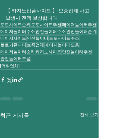
【 카지노입플사이트 】 보증업체 사고 
발생시 전액 보상합니다.
토토사이트순위
토토사이트추천
메이저놀이터추천
메이저놀이터주소
안전놀이터주소
안전놀이터순위
메이저사이트
안전놀이터
토토사이트주소
토토커뮤니티
보증업체
메이저놀이터모음
메이저놀이터순위
카지노사이트
안전놀이터추천
안전놀이터모음
[먹튀업체]
전체 보기
최근 게시물