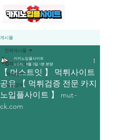
게시물
전체게시물
카지노입플사이트
전체게시물
2024년 8월 3일
1분 분량
【 머스트잇 】 먹튀사이트
[먹튀업체]
공유 【 먹튀검증 전문 카지
[보증업체]
노입플사이트 】 mut-
ck.com