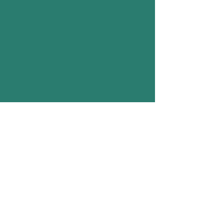
댓글
댓글을 입력하세요.
【 크라프 】 먹튀사이트
【 벳스핀 】 먹