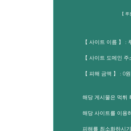
【 루
【 사이트 이름 】 :
【 사이트 도메인 주소 】
【 피해 금액 】 : 0원
해당 게시물은 먹튀
해당 사이트를 이용
피해를 최소화하시기 