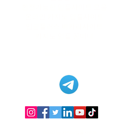
환전가능한 입플사이트 모음
온라인 카지노 입플사이트
입금플러스 바카라사이트
카지노 입플 꽁머니
totogram13@gmail.com
©2023 by 카지노입플사이트