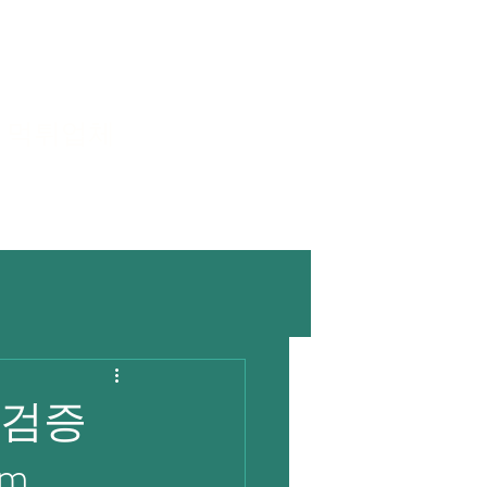
먹튀업체
튀검증
om