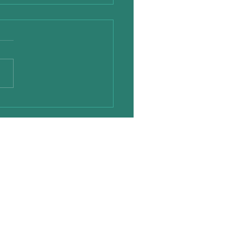
벳스핀 】 먹튀사이트 공유
먹튀검증 전문 카지노입플
 】 bspin79.com