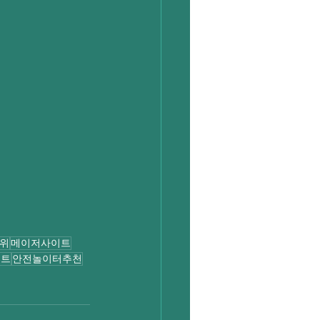
위
메이저사이트
이트
안전놀이터추천