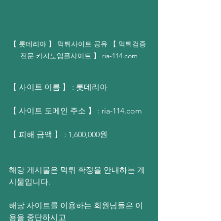
【 롯데리아 】 먹튀사이트 공유 【 먹튀검증 
전문 카지노입플사이트 】 ria-114.com
【 사이트 이름 】 : 롯데리아
【 사이트 도메인 주소 】 : ria-114.com
【 피해 금액 】 : 1,600,000원
해당 게시물은 먹튀 확정을 안내하는 게
시물입니다.
해당 사이트를 이용하는 회원님들은 이
용을 중단하시고 