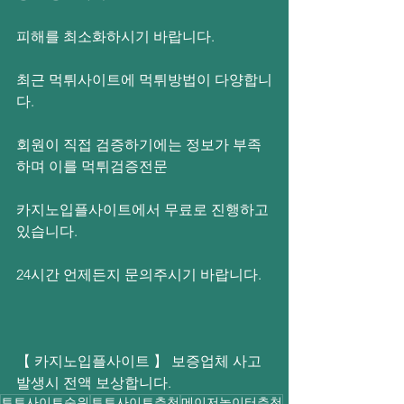
피해를 최소화하시기 바랍니다. 
최근 먹튀사이트에 먹튀방법이 다양합니
다. 
회원이 직접 검증하기에는 정보가 부족
하며 이를 먹튀검증전문
카지노입플사이트에서 무료로 진행하고 
있습니다. 
24시간 언제든지 문의주시기 바랍니다.
【 카지노입플사이트 】 보증업체 사고 
발생시 전액 보상합니다.
토토사이트순위
토토사이트추천
메이저놀이터추천