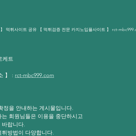
】 먹튀사이트 공유 【 먹튀검증 전문 카지노입플사이트 】 rct-mbc999.
 로케트
】 : 
rct-mbc999.com
 확정을 안내하는 게시물입니다.
하는 회원님들은 이용을 중단하시고 
바랍니다. 
먹튀방법이 다양합니다. 