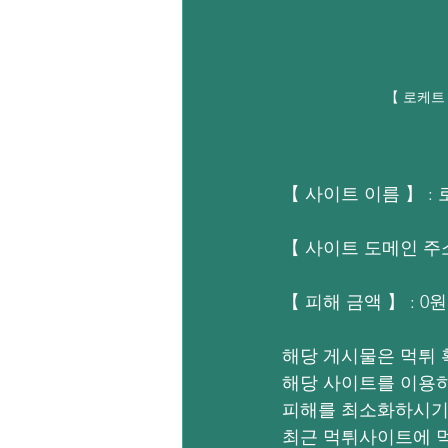
【 로케트 
【 사이트 이름 】 :
【 사이트 도메인 주소 
【 피해 금액 】 : 0원
해당 게시물은 먹튀
해당 사이트를 이용
피해를 최소화하시기 
최근 먹튀사이트에 