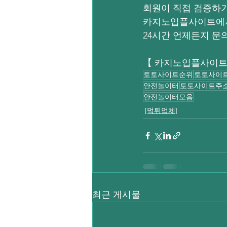
회원이 직접 검증하
카지노입플사이트에서
24시간 언제든지 문
【 카지노입플사이트 
토토사이트순위
토토사이
안전놀이터
토토사이트주
안전놀이터모음
[먹튀업체]
최근 게시물