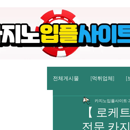
전체게시물
[먹튀업체]
[
카지노입플사이트
【 로케트
전문 카지