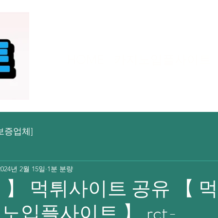
HOME
카지노입플사이트
보증업체]
2024년 2월 15일
1분 분량
 】 먹튀사이트 공유 【 
노입플사이트 】 rct-