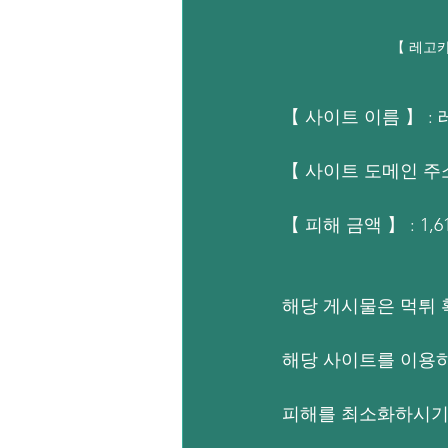
【 레고카
【 사이트 이름 】 :
【 사이트 도메인 주소 】
【 피해 금액 】 : 1,6
해당 게시물은 먹튀
해당 사이트를 이용
피해를 최소화하시기 