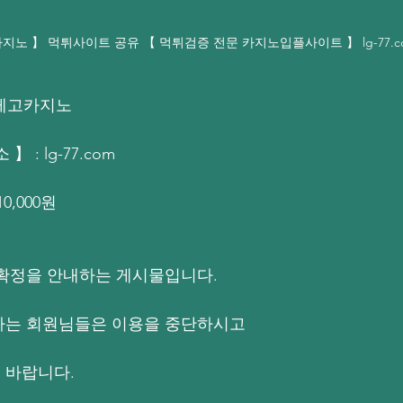
지노 】 먹튀사이트 공유 【 먹튀검증 전문 카지노입플사이트 】 lg-77.c
 레고카지노
 : lg-77.com
10,000원
 확정을 안내하는 게시물입니다.
하는 회원님들은 이용을 중단하시고 
바랍니다. 