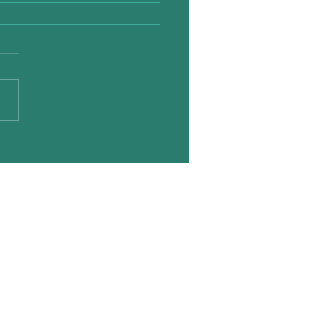
벳스핀 】 먹튀사이트 공유
먹튀검증 전문 카지노입플
 】 bspin79.com