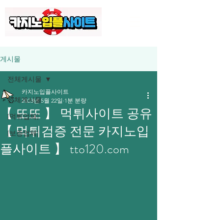
게시물
전체게시물
카지노입플사이트
전체게시물
2023년 5월 22일
1분 분량
【 또또 】 먹튀사이트 공유
[먹튀업체]
【 먹튀검증 전문 카지노입
[보증업체]
플사이트 】 tto120.com