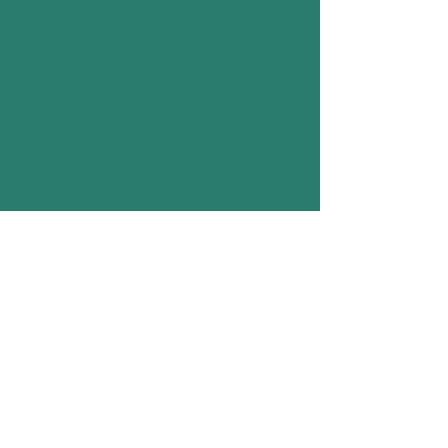
댓글
댓글을 입력하세요.
【 크라프 】 먹튀사이트
【 벳스핀 】 먹