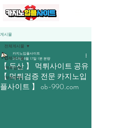
게시물
전체게시물
카지노입플사이트
전체게시물
2024년 8월 17일
1분 분량
【 두산 】 먹튀사이트 공유
[먹튀업체]
【 먹튀검증 전문 카지노입
[보증업체]
플사이트 】 ob-990.com