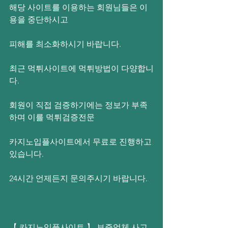
해당 사이트를 이용하는 회원님들은 이
용을 중단하시고 
피해를 최소화하시기 바랍니다. 
최근 먹튀사이트에 먹튀방법이 다양합니
다. 
회원이 직접 검증하기에는 정보가 부족
하며 이를 먹튀검증전문
카지노입플사이트에서 무료로 진행하고 
있습니다. 
24시간 언제든지 문의주시기 바랍니다.
【 카지노입플사이트 】 보증업체 사고 