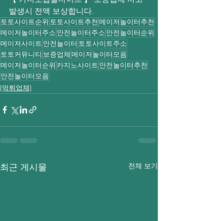
발생시 전액 보상합니다.
토토사이트순위
토토사이트추천
메이저놀이터추천
메이저놀이터주소
안전놀이터주소
안전놀이터순위
메이저사이트
안전놀이터
토토사이트주소
토토커뮤니티
보증업체
메이저놀이터모음
메이저놀이터순위
카지노사이트
안전놀이터추천
안전놀이터모음
[먹튀업체]
전체 보기
최근 게시물