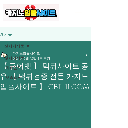
게시물
전체게시물
카지노입플사이트
전체게시물
2024년 2월 12일
1분 분량
【 규어벳 】 먹튀사이트 공
[먹튀업체]
유 【 먹튀검증 전문 카지노
[보증업체]
입플사이트 】 GBT-11.COM