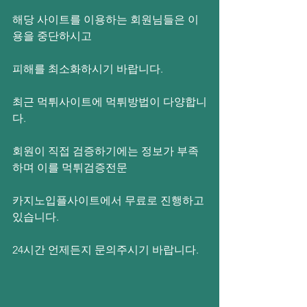
해당 사이트를 이용하는 회원님들은 이
용을 중단하시고 
피해를 최소화하시기 바랍니다. 
최근 먹튀사이트에 먹튀방법이 다양합니
다. 
회원이 직접 검증하기에는 정보가 부족
하며 이를 먹튀검증전문
카지노입플사이트에서 무료로 진행하고 
있습니다. 
24시간 언제든지 문의주시기 바랍니다.