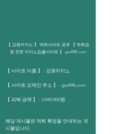
【 강원카지노 】 먹튀사이트 공유 【 먹튀검
증 전문 카지노입플사이트 】 gw498.com
【 사이트 이름 】 : 강원카지노
【 사이트 도메인 주소 】 : gw498.com
【 피해 금액 】 : 3,040,000원
해당 게시물은 먹튀 확정을 안내하는 게
시물입니다.