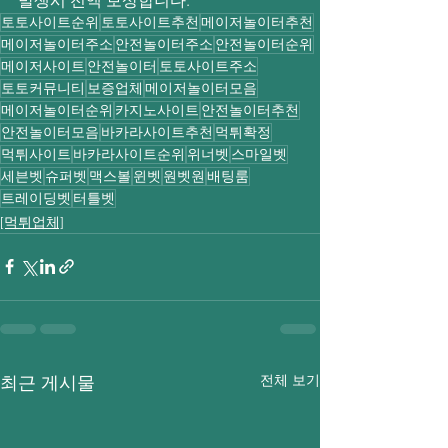
발생시 전액 보상합니다.
토토사이트순위
토토사이트추천
메이저놀이터추천
메이저놀이터주소
안전놀이터주소
안전놀이터순위
메이저사이트
안전놀이터
토토사이트주소
토토커뮤니티
보증업체
메이저놀이터모음
메이저놀이터순위
카지노사이트
안전놀이터추천
안전놀이터모음
바카라사이트추천
먹튀확정
먹튀사이트
바카라사이트순위
위너벳
스마일벳
세븐벳
슈퍼벳
맥스볼
윈벳
원벳원
배팅룸
트레이딩벳
터틀벳
[먹튀업체]
전체 보기
최근 게시물