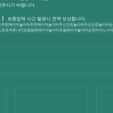
의주시기 바랍니다.
】 보증업체 사고 발생시 전액 보상합니다.
트추천
메이저놀이터추천
메이저놀이터주소
안전놀이터주소
안전놀이터순
소
토토커뮤니티
보증업체
메이저놀이터모음
메이저놀이터순위
카지노사