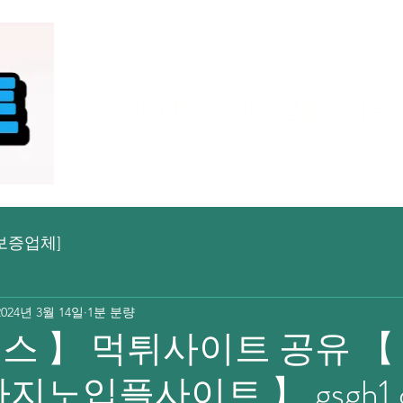
HOME
카지노입플사이트
보증업체]
2024년 3월 14일
1분 분량
스 】 먹튀사이트 공유 【
지노입플사이트 】 gsgh1.