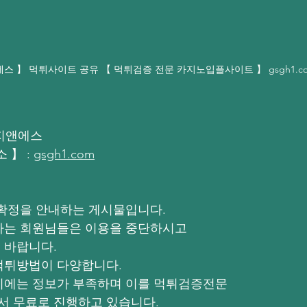
스 】 먹튀사이트 공유 【 먹튀검증 전문 카지노입플사이트 】 gsgh1.c
 지앤에스
】 : 
gsgh1.com
 확정을 안내하는 게시물입니다.
하는 회원님들은 이용을 중단하시고 
바랍니다. 
먹튀방법이 다양합니다. 
기에는 정보가 부족하며 이를 먹튀검증전문
 무료로 진행하고 있습니다. 