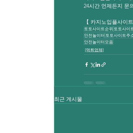
24시간 언제든지 문
【 카지노입플사이트 
토토사이트순위
토토사이
안전놀이터
토토사이트주
안전놀이터모음
[먹튀업체]
최근 게시물