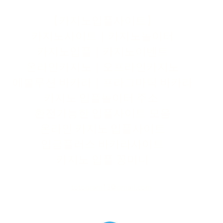
사이트 】 kr-02.com
사이트
【카지노입플사이트】
카지노사이트｜카지노놀이터
카지노입플｜카지노이벤트
온라인카지노｜오프라인카지노
에볼루션 바카라｜프라그마틱 바카라
카지노 입플놀이터 주소
환전가능한 입플사이트 모음
온라인 카지노 입플사이트
입금플러스 바카라사이트
카지노 입플 꽁머니
totogram13@gmail.com