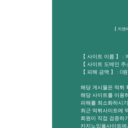
【 지앤에
【 사이트 이름 】 :
【 사이트 도메인 주소 
【 피해 금액 】 : 0원
해당 게시물은 먹튀
해당 사이트를 이용
피해를 최소화하시기 
최근 먹튀사이트에 
회원이 직접 검증하
카지노입플사이트에서