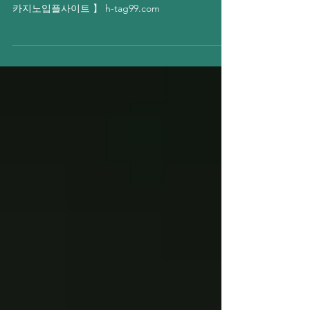
【 해시태그 】 먹튀사이트 공유 【 먹튀검증 전문
카지노입플사이트 】 h-tag99.com