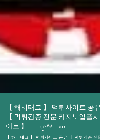
【 해시태그 】 먹튀사이트 공유
【 먹튀검증 전문 카지노입플사
이트 】 h-tag99.com